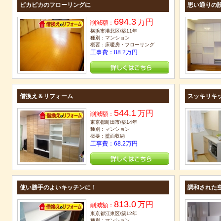
ピカピカのフローリングに
思い通りの
694.3
万円
削減額：
横浜市港北区/築11年
種別：マンション
概要：床暖房・フローリング
工事費：88.2万円
借換え＆リフォーム
スッキリキ
544.1
万円
削減額：
東京都町田市/築14年
種別：マンション
概要：壁面収納
工事費：68.2万円
使い勝手のよいキッチンに！
調和された
813.0
万円
削減額：
東京都江東区/築12年
種別：マンション