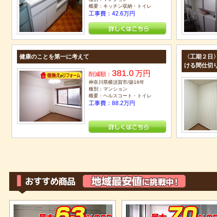
概要：キッチン収納・トイレ
工事費：42.6万円
健康のことを第一に考えて
〈工期２日
ける間仕切
381.0
万円
削減額：
神奈川県横須賀市/築16年
種別：マンション
概要：ヘルスコート・トイレ
工事費：88.2万円