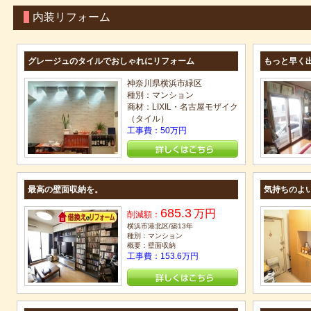
内装リフォーム
グレージュのタイルでおしゃれにリフォーム
もっと早く
神奈川県横浜市緑区
種別：マンション
商材：LIXIL・名古屋モザイク
（タイル）
工事費：50万円
最高の壁面収納を。
気持ちのよ
685.3
万円
削減額：
横浜市港北区/築13年
種別：マンション
概要：壁面収納
工事費：153.6万円