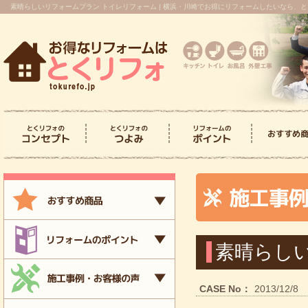
素晴らしいリフォームプラン トイレリフォーム | 横浜・川崎でお得にリフォームしたいなら、
とくリフォのコンセプ
とくリフォのつよみ
> キッチンリフォーム
> トイレリフォーム
> お風呂リフォーム
> 洗面台リフォーム
> 屋根・外壁
> 内装
> キッチン
> トイレリ
> お風呂リ
> 洗面台リ
> 屋根・外
> 内装リフ
ト
素晴らし
CASE No：
2013/12/8