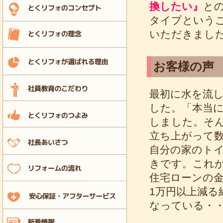
換したい』
と
タイプというこ
いただきまし
お客様の声
最初に水を流
した。「本当
しました。そ
立ち上がって
自分の家のト
きです。これ
住宅ローンの金
1万円以上減
なっている・・