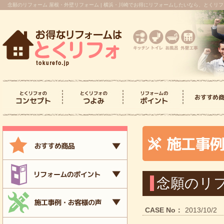
念願のリフォーム 屋根・外壁リフォーム | 横浜・川崎でお得にリフォームしたいなら、とくリ
とくリフォのコンセプ
とくリフォのつよみ
> キッチンリフォーム
> トイレリフォーム
> お風呂リフォーム
> 洗面台リフォーム
> 屋根・外壁
> 内装
> キッチン
> トイレリ
> お風呂リ
> 洗面台リ
> 屋根・外
> 内装リフ
ト
念願のリ
CASE No：
2013/10/2