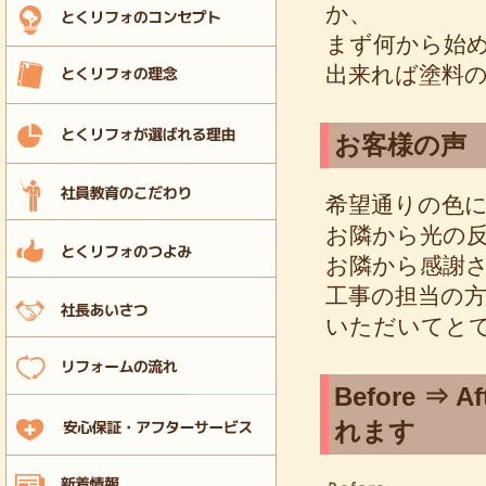
か、
まず何から始
出来れば塗料
お客様の声
希望通りの色
お隣から光の
お隣から感謝
工事の担当の
いただいてと
Before 
れます