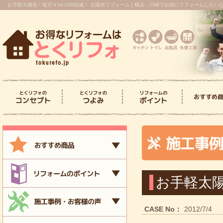
お手軽太陽光！毎月￥34,036削減！ 太陽光リフォーム | 横浜・川崎でお得にリフォームした
とくリフォのコンセプ
とくリフォのつよみ
> キッチンリフォーム
> トイレリフォーム
> お風呂リフォーム
> 洗面台リフォーム
> 屋根・外壁
> 内装
> キッチン
> トイレリ
> お風呂リ
> 洗面台リ
> 屋根・外
> 内装リフ
ト
お手軽太陽
CASE No：
2012/7/4