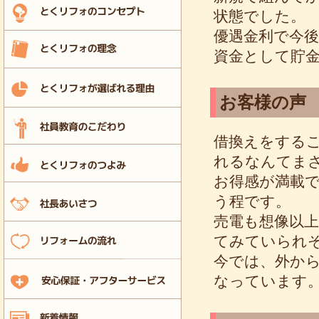
状態でした。
優遇金利で今
資金として貯
お客様の声
借換えをする
れるなんてま
お得感が満載
う程です。
売電も想像以
てみていられ
今では、外か
なっています